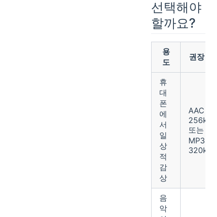
선택해야
할까요?
용
권장 포
도
휴
대
폰
AAC
에
256kbp
서
또는
일
MP3
상
320kbp
적
감
상
음
악