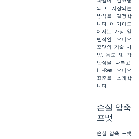
파일이 인코딩
OGG (Vorbis)
되고 저장되는
Opus
방식을 결정합
M4A (MPEG-4 Audio)
니다. 이 가이드
에서는 가장 일
무손실 포맷
반적인 오디오
FLAC (Free Lossless Audio Codec)
포맷의 기술 사
WAV (Waveform Audio File Format)
양, 용도 및 장
APE (Monkey's Audio)
단점을 다루고,
DSD (Direct Stream Digital)
Hi-Res 오디오
DSF와 DFF
표준을 소개합
Hi-Res 오디오 표준
니다.
어떤 오디오 포맷을 선택해야 할까요?
손실 압축
포맷
손실 압축 포맷