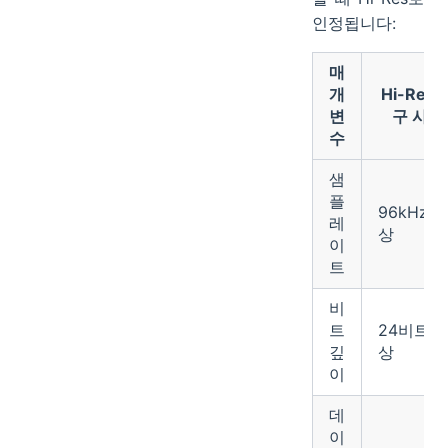
인정됩니다:
매
개
Hi-Res 
변
구 사항
수
샘
플
96kHz 
레
상
이
트
비
트
24비트 
깊
상
이
데
이