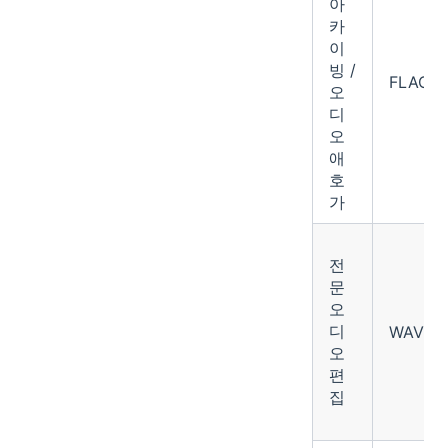
아
카
이
빙 /
FLAC
오
디
오
애
호
가
전
문
오
디
WAV
오
편
집