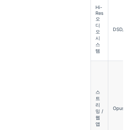
Hi-
Res
오
디
DSD/D
오
시
스
템
스
트
리
Opus
밍 /
웹
앱