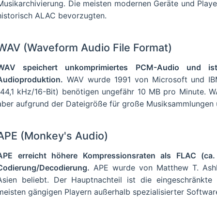
Musikarchivierung. Die meisten modernen Geräte und Play
historisch ALAC bevorzugten.
WAV (Waveform Audio File Format)
WAV speichert unkomprimiertes PCM-Audio und ist 
Audioproduktion.
WAV wurde 1991 von Microsoft und IBM 
(44,1 kHz/16-Bit) benötigen ungefähr 10 MB pro Minute. WA
aber aufgrund der Dateigröße für große Musiksammlungen 
APE (Monkey's Audio)
APE erreicht höhere Kompressionsraten als FLAC (ca.
Codierung/Decodierung.
APE wurde von Matthew T. Ashlan
Asien beliebt. Der Hauptnachteil ist die eingeschränkt
meisten gängigen Playern außerhalb spezialisierter Software