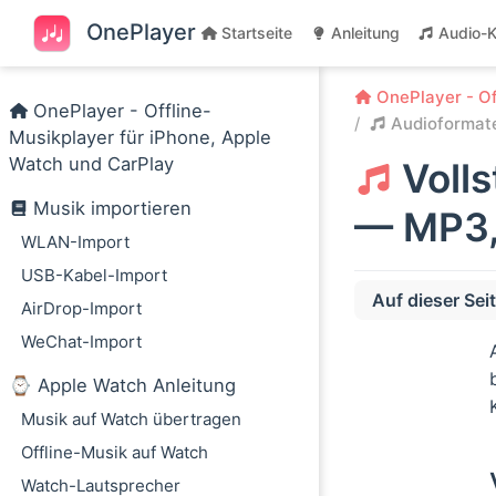
Zum Hauptinhalt springen
OnePlayer
Startseite
Anleitung
Audio-K
OnePlayer - Of
OnePlayer - Offline-
Audioformat
Musikplayer für iPhone, Apple
Watch und CarPlay
Voll
Musik importieren
— MP3,
WLAN-Import
USB-Kabel-Import
Auf dieser Sei
AirDrop-Import
Verlustbehaftete
WeChat-Import
MP3 (MPEG-1 Aud
⌚️ Apple Watch Anleitung
AAC (Advanced 
Musik auf Watch übertragen
OGG (Vorbis)
Offline-Musik auf Watch
Opus
Watch-Lautsprecher
M4A (MPEG-4 A