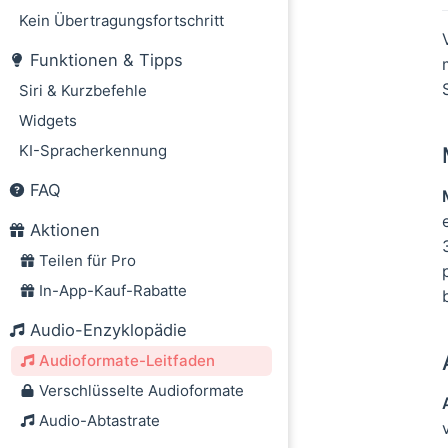
Verlustfreie For
Kein Übertragungsfortschritt
FLAC (Free Loss
Funktionen & Tipps
WAV (Waveform A
Siri & Kurzbefehle
APE (Monkey's A
Widgets
DSD (Direct Strea
KI-Spracherkennung
DSF und DFF
Hi-Res Audio-St
FAQ
Welches Audiofor
Aktionen
Teilen für Pro
In-App-Kauf-Rabatte
Audio-Enzyklopädie
Audioformate-Leitfaden
Verschlüsselte Audioformate
Audio-Abtastrate