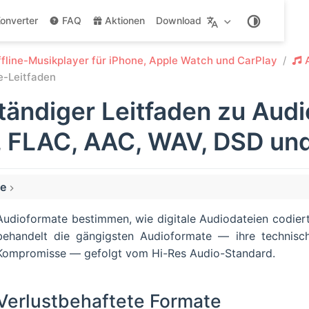
onverter
FAQ
Aktionen
Download
fline-Musikplayer für iPhone, Apple Watch und CarPlay
e-Leitfaden
ständiger Leitfaden zu Aud
 FLAC, AAC, WAV, DSD un
te
 Formate
Audioformate bestimmen, wie digitale Audiodateien codiert
io Layer 3)
behandelt die gängigsten Audioformate — ihre technisch
Audio Coding)
Kompromisse — gefolgt vom Hi-Res Audio-Standard.
Verlustbehaftete Formate
udio)