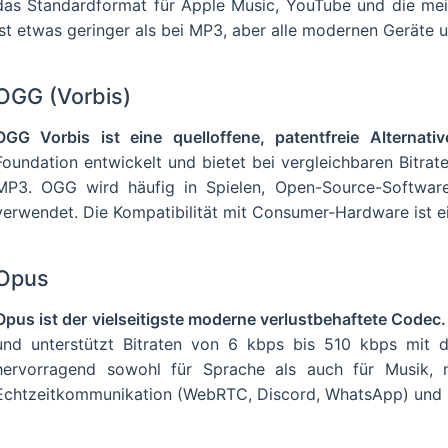
das Standardformat für Apple Music, YouTube und die meis
ist etwas geringer als bei MP3, aber alle modernen Geräte u
OGG (Vorbis)
OGG Vorbis ist eine quelloffene, patentfreie Alternat
Foundation entwickelt und bietet bei vergleichbaren Bitrat
MP3. OGG wird häufig in Spielen, Open-Source-Softwar
verwendet. Die Kompatibilität mit Consumer-Hardware ist e
Opus
Opus ist der vielseitigste moderne verlustbehaftete Codec.
und unterstützt Bitraten von 6 kbps bis 510 kbps mit 
hervorragend sowohl für Sprache als auch für Musik, 
Echtzeitkommunikation (WebRTC, Discord, WhatsApp) und 