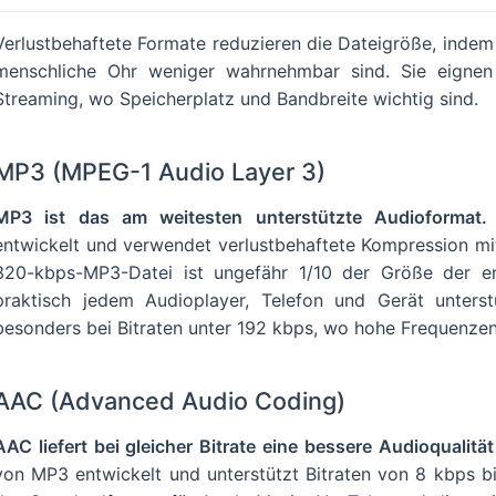
mate
Verlustbehaftete Formate reduzieren die Dateigröße, indem
less Audio Codec)
menschliche Ohr weniger wahrnehmbar sind. Sie eigne
udio File Format)
Streaming, wo Speicherplatz und Bandbreite wichtig sind.
udio)
m Digital)
MP3 (MPEG-1 Audio Layer 3)
andard
MP3 ist das am weitesten unterstützte Audioformat.
mat sollten Sie wählen?
entwickelt und verwendet verlustbehaftete Kompression mit
320-kbps-MP3-Datei ist ungefähr 1/10 der Größe der 
praktisch jedem Audioplayer, Telefon und Gerät unterstü
besonders bei Bitraten unter 192 kbps, wo hohe Frequenzen 
AAC (Advanced Audio Coding)
AAC liefert bei gleicher Bitrate eine bessere Audioqualitä
von MP3 entwickelt und unterstützt Bitraten von 8 kbps b