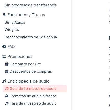
Formatos sin pér
Sin progreso de transferencia
FLAC (Free Loss
Funciones y Trucos
WAV (Waveform A
Siri y Atajos
APE (Monkey's A
Widgets
DSD (Direct Strea
Reconocimiento de voz con IA
DSF y DFF
Estándar Hi-Res
FAQ
¿Qué formato de 
Promociones
Comparte por Pro
Descuentos de compras
Enciclopedia de audio
Guía de formatos de audio
Formatos de audio cifrados
Tasa de muestreo de audio