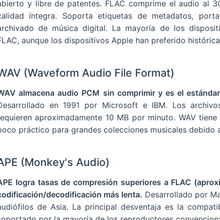
abierto y libre de patentes. FLAC comprime el audio al 
calidad íntegra. Soporta etiquetas de metadatos, por
archivado de música digital. La mayoría de los disposi
FLAC, aunque los dispositivos Apple han preferido históri
WAV (Waveform Audio File Format)
WAV almacena audio PCM sin comprimir y es el estándar 
Desarrollado en 1991 por Microsoft e IBM. Los archiv
requieren aproximadamente 10 MB por minuto. WAV tiene s
poco práctico para grandes colecciones musicales debido a
APE (Monkey's Audio)
APE logra tasas de compresión superiores a FLAC (apro
codificación/decodificación más lenta.
Desarrollado por Ma
audiófilos de Asia. La principal desventaja es la compati
soportado por la mayoría de los reproductores convenciona