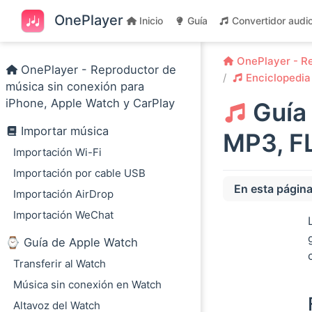
Saltar al contenido principal
OnePlayer
Inicio
Guía
Convertidor audi
OnePlayer - Re
OnePlayer - Reproductor de
Enciclopedia
música sin conexión para
iPhone, Apple Watch y CarPlay
Guía
Importar música
MP3, F
Importación Wi-Fi
Importación por cable USB
En esta págin
Importación AirDrop
Formatos con pé
Importación WeChat
MP3 (MPEG-1 Aud
⌚️ Guía de Apple Watch
AAC (Advanced 
Transferir al Watch
OGG (Vorbis)
Música sin conexión en Watch
Opus
Altavoz del Watch
M4A (MPEG-4 A