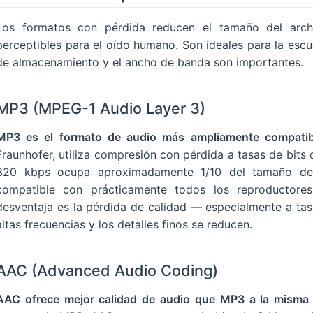
dida
Los formatos con pérdida reducen el tamaño del arc
less Audio Codec)
perceptibles para el oído humano. Son ideales para la escu
udio File Format)
de almacenamiento y el ancho de banda son importantes.
udio)
m Digital)
MP3 (MPEG-1 Audio Layer 3)
 Audio
MP3 es el formato de audio más ampliamente compatib
audio elegir?
Fraunhofer, utiliza compresión con pérdida a tasas de bit
320 kbps ocupa aproximadamente 1/10 del tamaño del
compatible con prácticamente todos los reproductores
desventaja es la pérdida de calidad — especialmente a tasa
altas frecuencias y los detalles finos se reducen.
AAC (Advanced Audio Coding)
AAC ofrece mejor calidad de audio que MP3 a la misma t