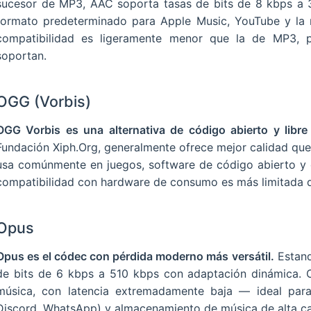
sucesor de MP3, AAC soporta tasas de bits de 8 kbps a 3
formato predeterminado para Apple Music, YouTube y la m
compatibilidad es ligeramente menor que la de MP3, p
soportan.
OGG (Vorbis)
OGG Vorbis es una alternativa de código abierto y libre
Fundación Xiph.Org, generalmente ofrece mejor calidad qu
usa comúnmente en juegos, software de código abierto y 
compatibilidad con hardware de consumo es más limitada 
Opus
Opus es el códec con pérdida moderno más versátil.
Estand
de bits de 6 kbps a 510 kbps con adaptación dinámica. 
música, con latencia extremadamente baja — ideal par
Discord, WhatsApp) y almacenamiento de música de alta ca