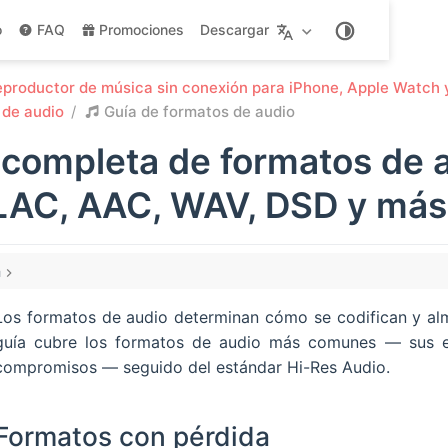
o
FAQ
Promociones
Descargar
productor de música sin conexión para iPhone, Apple Watch 
 de audio
Guía de formatos de audio
 completa de formatos de 
LAC, AAC, WAV, DSD y más
a
rdida
Los formatos de audio determinan cómo se codifican y alma
io Layer 3)
guía cubre los formatos de audio más comunes — sus es
Audio Coding)
compromisos — seguido del estándar Hi-Res Audio.
Formatos con pérdida
udio)