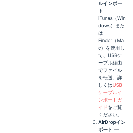
ルインポー
ト
—
iTunes（Win
dows）また
は
Finder（Ma
c）を使用し
て、USBケ
ーブル経由
でファイル
を転送。詳
しくは
USB
ケーブルイ
ンポートガ
イド
をご覧
ください。
AirDropイン
ポート
—