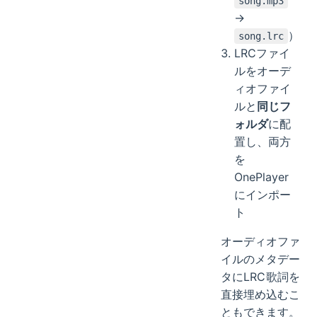
song.mp3
→
）
song.lrc
LRCファイ
ルをオーデ
ィオファイ
ルと
同じフ
ォルダ
に配
置し、両方
を
OnePlayer
にインポー
ト
オーディオファ
イルのメタデー
タにLRC歌詞を
直接埋め込むこ
ともできます。