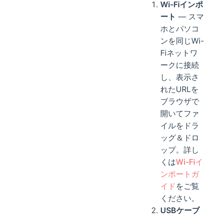
Wi-Fiインポ
ート
— スマ
ホとパソコ
ンを同じWi-
Fiネットワ
ークに接続
し、表示さ
れたURLを
ブラウザで
開いてファ
イルをドラ
ッグ＆ドロ
ップ。詳し
くは
Wi-Fiイ
ンポートガ
イド
をご覧
ください。
USBケーブ