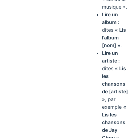
musique ».
Lire un
album :
dites
« Lis
l'album
[nom] »
.
Lire un
artiste :
dites
« Lis
les
chansons
de [artiste]
»
, par
exemple
«
Lis les
chansons
de Jay
Chou »
.